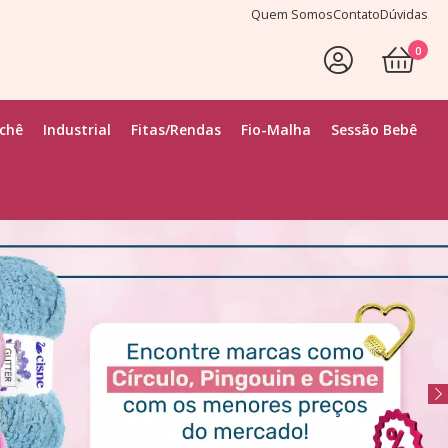
Quem Somos
Contato
Dúvidas
0
Faça Seu Login
ochê
Industrial
Fitas/Rendas
Fio-Malha
Sessão Bebê