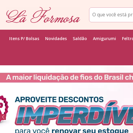
Itens P/ Bolsas
Novidades
Saldão
Amigurumi
Feltr