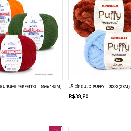
IGURUMI PERFEITO - 65G(145M)
LÃ CÍRCULO PUFFY - 200G(28M)
R$38,80
7%