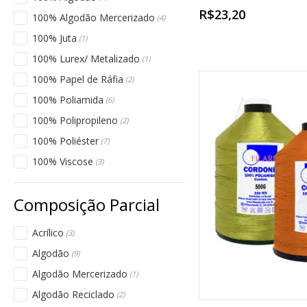
R$23,20
100% Algodão Mercerizado
(4)
100% Juta
(1)
100% Lurex/ Metalizado
(1)
100% Papel de Ráfia
(2)
100% Poliamida
(6)
100% Polipropileno
(2)
100% Poliéster
(7)
100% Viscose
(3)
Acrílico
(3)
Algodão
(9)
Algodão Mercerizado
(1)
Algodão Reciclado
(2)