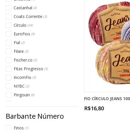
Linhas Corrente (Cisne)
(3)
Castanhal
(4)
Linhas Círculo
(15)
Coats Corrente
(3)
Linhas Fial
(1)
Círculo
(24)
Linhas Filare
(3)
EuroFios
(9)
Linhas IconFio
(2)
Fial
(2)
Linhas Pingouin
(2)
Filare
(3)
Lurex Ind.
(1)
Fischer.co
(5)
Metalizado - Lurex
(1)
Fitas Progresso
(5)
Pingouin
(4)
IncomFio
(3)
Supremo
(2)
NYBC
(2)
São José
(1)
Pingouin
(6)
Temas Comemorativos
(77)
FIO CÍRCULO JEANS 10
Supremo
(5)
R$16,80
São José
(1)
Finos
(1)