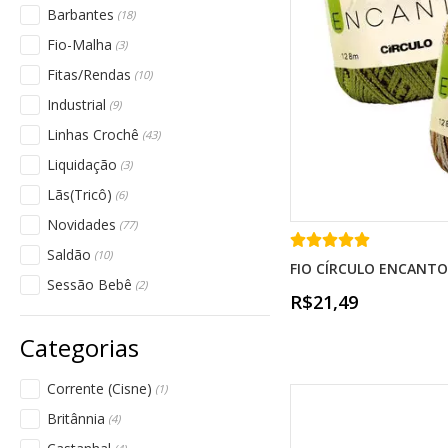
Barbantes
(18)
Fio-Malha
(3)
Fitas/Rendas
(10)
Industrial
(9)
Linhas Crochê
(43)
Liquidação
(3)
Lãs(Tricô)
(6)
Novidades
(77)
Saldão
(10)
FIO CÍRCULO ENCANTO 
Sessão Bebê
(2)
R$21,49
Corrente (Cisne)
(1)
Britânnia
(4)