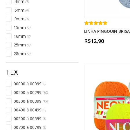
.4mm
(1)
.5mm
(4)
.9mm
(1)
15mm
(1)
LINHA PINGOUIN BRISA
16mm
(2)
R$12,90
25mm
(1)
28mm
(1)
00000 á 00099
(2)
00200 á 00299
(10)
00300 á 00399
(13)
00400 á 00499
(3)
00500 á 00599
(5)
00700 á 00799
(8)