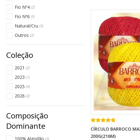
Fio Nº4
(2)
Fio Nº6
(5)
Natural/Cru
(3)
Outros
(2)
2021
(2)
2023
(1)
2025
(4)
2026
(2)
CÍRCULO BARROCO MAX
200G(216M)
100% Algodão
(3)