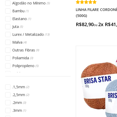
Algodão no Mínimo
(5)
LINHA FILARE CORDONÊ
Bambu
(1)
(500G)
Elastano
(1)
R$82,90
2x R$41
Juta
(5)
Lurex / Metalizado
(13)
Malva
(4)
Outras Fibras
(9)
Poliamida
(3)
Polipropileno
(5)
Poliéster
(14)
.1,5mm
(2)
.2,5mm
(2)
.2mm
(3)
.3mm
(1)