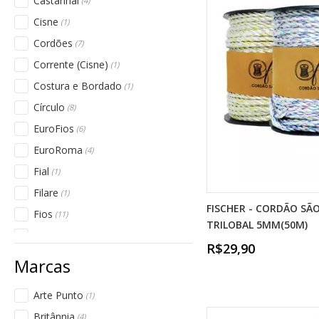
Castanhal
(4)
Cisne
(1)
Cordões
(7)
Corrente (Cisne)
(1)
Costura e Bordado
(1)
Círculo
(8)
EuroFios
(6)
EuroRoma
(4)
Fial
(1)
Filare
(1)
FISCHER - CORDÃO SÃO
Fios
(11)
TRILOBAL 5MM(50M)
Fios Supremo
(4)
R$29,90
Fischer Fios
(5)
Fitas PH FIT
(4)
Arte Punto
(1)
Fitas Progresso
(1)
Britânnia
(4)