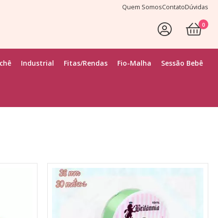
Quem Somos
Contato
Dúvidas
0
Faça Seu Login
ochê
Industrial
Fitas/Rendas
Fio-Malha
Sessão Bebê