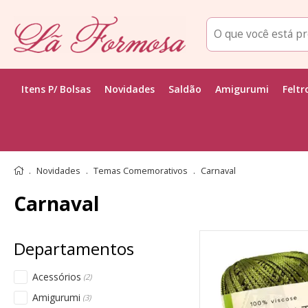
Itens P/ Bolsas
Novidades
Saldão
Amigurumi
Feltr
Novidades
Temas Comemorativos
Carnaval
Carnaval
Acessórios
(2)
Amigurumi
(3)