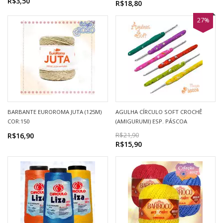
R$3,50
R$18,80
27%
BARBANTE EUROROMA JUTA (125M)
AGULHA CÍRCULO SOFT CROCHÊ
COR:150
(AMIGURUMI) ESP. PÁSCOA
R$16,90
R$21,90
R$15,90