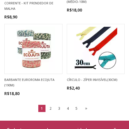
(MÉDIO-10M)
CORRENTE - KIT PRENDEDOR DE
MALHA
R$18,00
R$8,90
BARBANTE EUROROMA ECOJUTA
CÍRCULO - ZÍPER INVISÍVEL(30CM)
(190M)
R$2,40
R$18,80
1
2
3
4
5