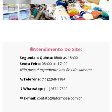
🌐Atendimento Do Site:
Segunda a Quinta:
8h00 as 18h00
Sexta Feira:
08h00 as 17h00
Não possui expediente aos fins de samana.
📞Telefone:
(11)2268-1184
📱WhatsApp:
(11)2674-7300
✉ E-mail:
contato@laformosa.com.br