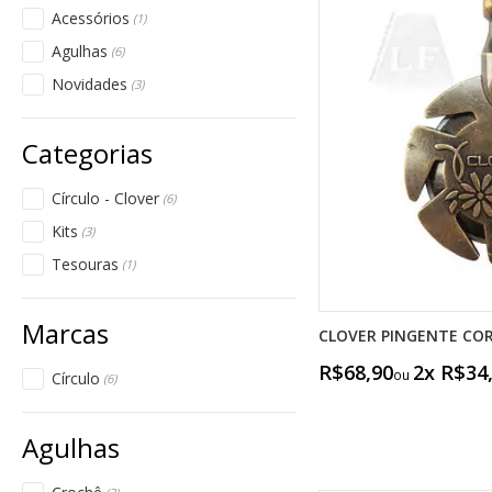
Acessórios
(1)
Agulhas
(6)
Novidades
(3)
Círculo - Clover
(6)
Kits
(3)
Tesouras
(1)
CLOVER PINGENTE COR
R$68,90
2x R$34
Círculo
(6)