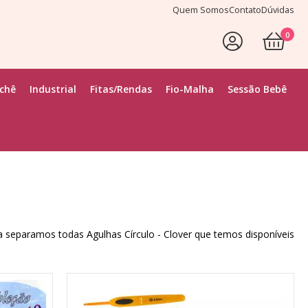
Quem Somos
Contato
Dúvidas
0
Faça Seu Login
ochê
Industrial
Fitas/Rendas
Fio-Malha
Sessão Bebê
a separamos todas Agulhas Círculo - Clover que temos disponíveis