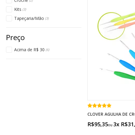
Crochê
(2)
Kits
(3)
Tapeçaria/Mão
(3)
Acima de R$ 30
(6)
CLOVER AGULHA DE C
R$95,35
3x R$31