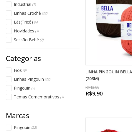
Industrial
(1)
Linhas Crochê
(22)
Lãs(Tricô)
(6)
Novidades
(3)
Sessão Bebê
(2)
Fios
(6)
LINHA PINGOUIN BELLA
(203M)
Linhas Pingouin
(22)
R$13,99
Pingouin
(9)
R$9,90
Temas Comemorativos
(3)
Pingouin
(22)