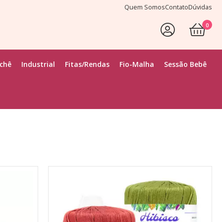
Quem Somos
Contato
Dúvidas
0
Faça Seu Login
ochê
Industrial
Fitas/Rendas
Fio-Malha
Sessão Bebê