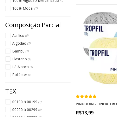
100% Algodão Mercerizado
(7)
100% Modal
(1)
Acrílico
(5)
Algodão
(2)
Bambu
(1)
Elastano
(1)
Lã Alpaca
(1)
Poliéster
(3)
00100 á 00199
(1)
PINGOUIN - LINHA TRO
00200 á 00299
(8)
R$13,99