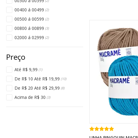
00300 á 00399
(2)
00400 á 00499
(2)
00500 á 00599
(2)
00800 á 00899
(3)
02000 á 02999
(2)
Até R$ 9,99
(1)
De R$ 10 Até R$ 19,99
(10)
De R$ 20 Até R$ 29,99
(8)
Acima de R$ 30
(3)
LINHA PINGOUIN MACR