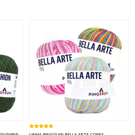
0G(508M)
LINHA PINGOUIN BELLA ARTE CORES -