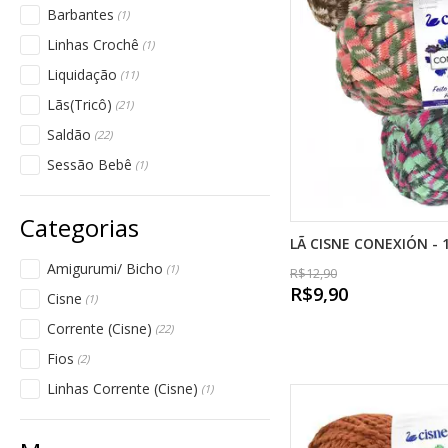
Barbantes
(1)
Linhas Crochê
(1)
Liquidação
(11)
Lãs(Tricô)
(21)
Saldão
(22)
Sessão Bebê
(1)
LÃ CISNE CONEXIÓN - 
Amigurumi/ Bicho
(1)
R$12,90
R$9,90
Cisne
(1)
Corrente (Cisne)
(22)
Fios
(2)
Linhas Corrente (Cisne)
(1)