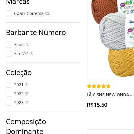
Coats Corrente
(22)
Finos
(1)
Fio Nº4
(1)
2021
(5)
2022
(8)
LÃ CISNE NEW ONDA - 
2023
(2)
R$15,50