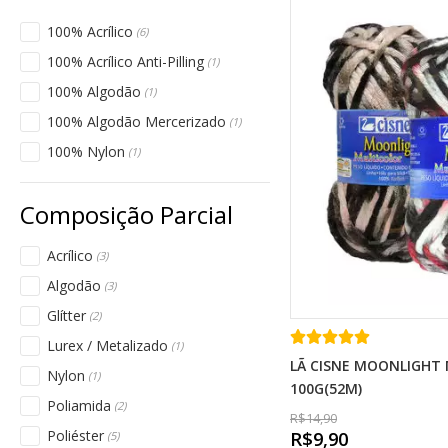
100% Acrílico
(6)
100% Acrílico Anti-Pilling
(1)
100% Algodão
(1)
100% Algodão Mercerizado
(1)
100% Nylon
(1)
Acrílico
(3)
Algodão
(3)
Glítter
(2)
Lurex / Metalizado
(1)
LÃ CISNE MOONLIGHT 
Nylon
(1)
100G(52M)
Poliamida
(2)
R$14,90
Poliéster
R$9,90
(5)