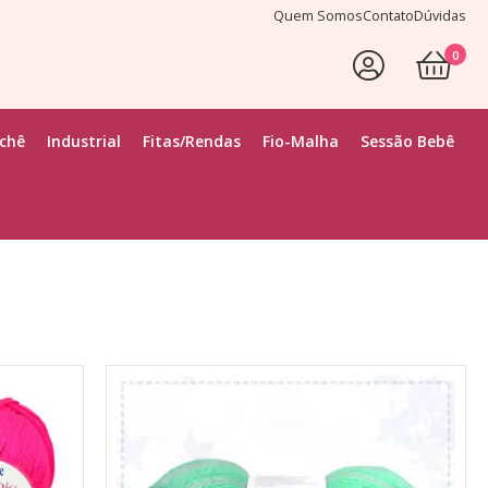
Quem Somos
Contato
Dúvidas
0
Faça Seu Login
ochê
Industrial
Fitas/Rendas
Fio-Malha
Sessão Bebê