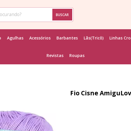
BUSCAR
o
Agulhas
Acessórios
Barbantes
Lãs(Tricô)
Linhas Cr
Revistas
Roupas
Fio Cisne AmiguLov