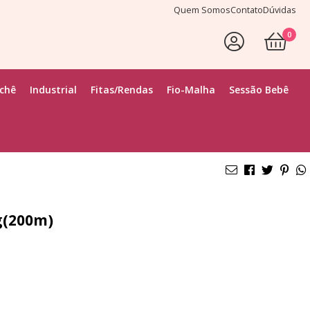
Quem Somos
Contato
Dúvidas
0
ochê
Industrial
Fitas/Rendas
Fio-Malha
Sessão Bebê
0g(200m)