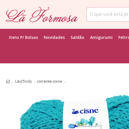
Itens P/ Bolsas
Novidades
Saldão
Amigurumi
Feltr
Lãs(Tricô)
corrente-cisne