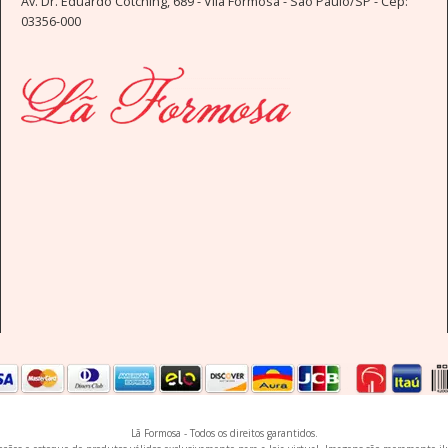
Av. Dr. Eduardo Cotching, 689 - Vila Formosa - São Paulo/SP - Cep:
03356-000
Lã Formosa - Todos os direitos garantidos.