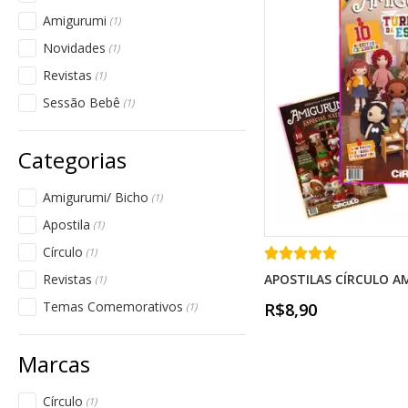
Amigurumi
(1)
Novidades
(1)
Revistas
(1)
Sessão Bebê
(1)
Amigurumi/ Bicho
(1)
Apostila
(1)
Círculo
(1)
APOSTILAS CÍRCULO A
Revistas
(1)
Temas Comemorativos
R$8,90
(1)
Círculo
(1)