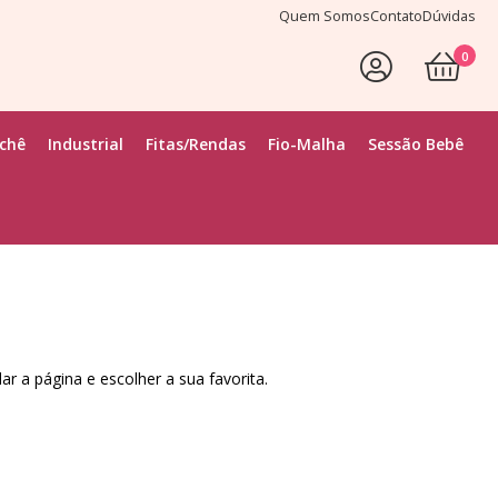
Quem Somos
Contato
Dúvidas
0
Faça Seu Login
ochê
Industrial
Fitas/Rendas
Fio-Malha
Sessão Bebê
r a página e escolher a sua favorita.