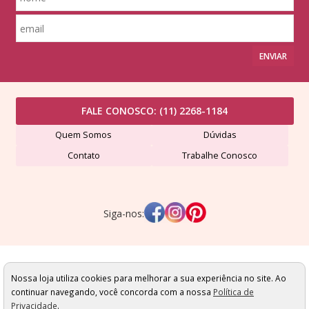
ENVIAR
FALE CONOSCO:
(11) 2268-1184
Quem Somos
Dúvidas
Contato
Trabalhe Conosco
Siga-nos:
Lã Formosa Comércio de Fios Ltda - CNPJ: 507491420001-24
Av. Dr. Eduardo Cotching, 689 - Vila Formosa - São Paulo/SP - Cep: 03356-000
Nossa loja utiliza cookies para melhorar a sua experiência no site. Ao
Todas as condições comerciais apresentadas estão sujeitas a alteração sem
continuar navegando, você concorda com a nossa
Política de
prévio aviso. Promoções e estoques de produtos válidos exclusivamente
Privacidade
.
para a loja virtual. Imagens são meramente ilustrativas! Podendo as cores