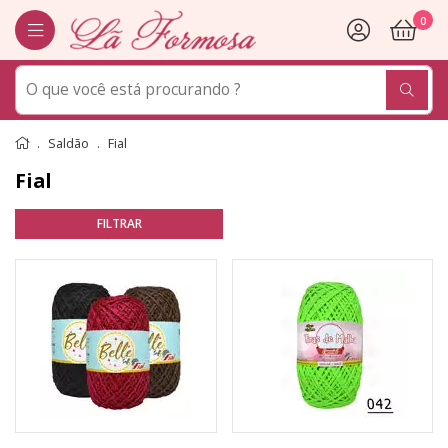
0
Saldão
Fial
Fial