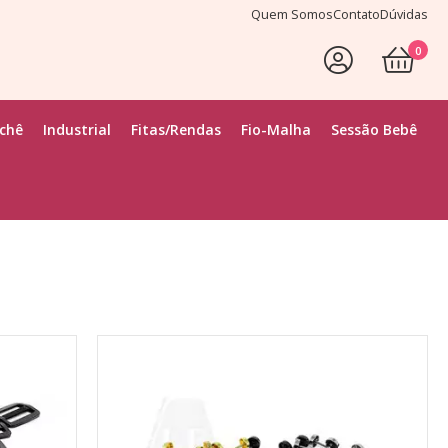
Quem Somos
Contato
Dúvidas
0
Faça Seu Login
ochê
Industrial
Fitas/Rendas
Fio-Malha
Sessão Bebê