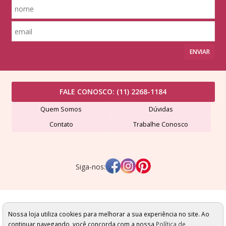
ENVIAR
FALE CONOSCO:
(11) 2268-1184
Quem Somos
Dúvidas
Contato
Trabalhe Conosco
Siga-nos:
Lã Formosa Comércio de Fios Ltda - CNPJ: 507491420001-24
Av. Dr. Eduardo Cotching, 689 - Vila Formosa - São Paulo/SP - Cep: 03356-000
Nossa loja utiliza cookies para melhorar a sua experiência no site. Ao
Todas as condições comerciais apresentadas estão sujeitas a alteração sem
continuar navegando, você concorda com a nossa
Política de