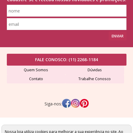
ENVIAR
FALE CONOSCO:
(11) 2268-1184
Quem Somos
Dúvidas
Contato
Trabalhe Conosco
Siga-nos:
Lã Formosa Comércio de Fios Ltda - CNPJ: 507491420001-24
Av. Dr. Eduardo Cotching, 689 - Vila Formosa - São Paulo/SP - Cep: 03356-000
Nossa loja utiliza cookies para melhorar a sua experiência no site. Ao