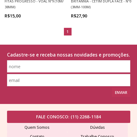
FITAS PROGRESSO - VOAL Nº9 (10M/
BRITÂNNIA - CETIM DUPLA FACE - Nº0
38MM)
(3MM-100M)
R$15,00
R$27,90
1
Cadastre-se e receba nossas novidades e promoções.
ENVIAR
FALE CONOSCO:
(11) 2268-1184
Quem Somos
Dúvidas
Contato
Trabalhe Conosco