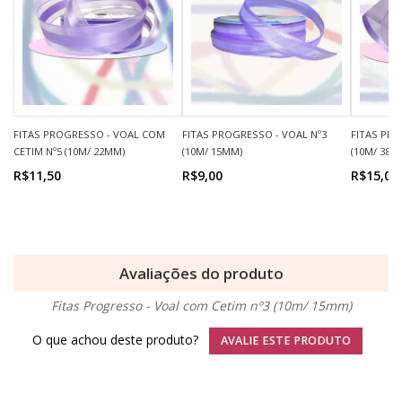
FITAS PROGRESSO - VOAL COM
FITAS PROGRESSO - VOAL Nº3
FITAS PRO
CETIM Nº5 (10M/ 22MM)
(10M/ 15MM)
(10M/ 38M
R$11,50
R$9,00
R$15,00
Avaliações do produto
Fitas Progresso - Voal com Cetim nº3 (10m/ 15mm)
O que achou deste produto?
AVALIE ESTE PRODUTO