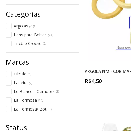
Argolas
(29)
Itens para Bolsas
(14)
Tricô e Crochê
(2)
ARGOLA Nº2 - COR MAR
Círculo
(8)
R$4,50
Ladeira
(1)
Le Bianco - Otimotex
(5)
Lã Formosa
(10)
Lã Formosa/ Bot.
(5)