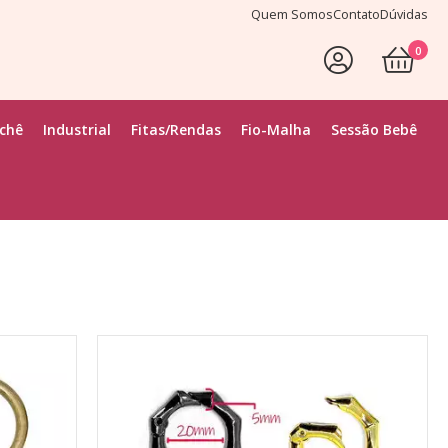
Quem Somos
Contato
Dúvidas
0
Faça Seu Login
ochê
Industrial
Fitas/Rendas
Fio-Malha
Sessão Bebê