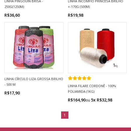
LINHA PINGOUIN BRISA -
LINHA INCOMFIO PRINCESA BRILHO
250G(1250M)
+-170G (500M)
R$36,60
R$19,98
LINHA CÍRCULO LIZA GROSSA BRILHO
- 500 M
LINHA FILARE CORDONÊ - 100%
POLIAMIDA (1KG)
R$17,90
R$164,90
5x R$32,98
1