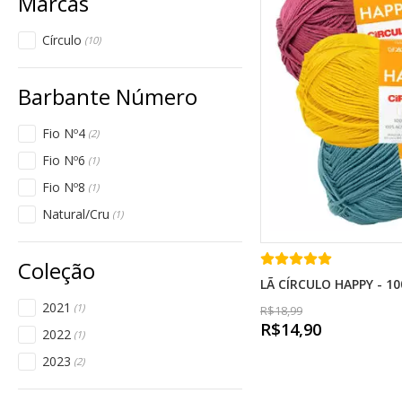
Círculo
(10)
Fio Nº4
(2)
Fio Nº6
(1)
Fio Nº8
(1)
Natural/Cru
(1)
LÃ CÍRCULO HAPPY - 1
2021
(1)
R$18,99
R$14,90
2022
(1)
2023
(2)