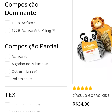
100% Acrílico
(3)
100% Acrílico Anti-Pilling
(1)
Acrílico
(1)
Algodão no Mínimo
(4)
Outras Fibras
(4)
Poliamida
(1)
CÍRCULO GORRO KIDS -
R$34,90
00300 á 00399
(1)