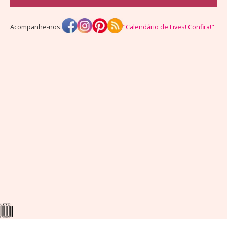
Acompanhe-nos:
"Calendário de Lives! Confira!"