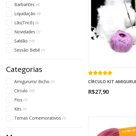
Barbantes
(4)
Liquidação
(5)
Lãs(Tricô)
(6)
Novidades
(1)
Saldão
(10)
Sessão Bebê
(1)
CÍRCULO KIT AMIGURU
Amigurumi/ Bicho
(1)
Círculo
R$27,90
(10)
Fios
(1)
Kits
(1)
Temas Comemorativos
(1)