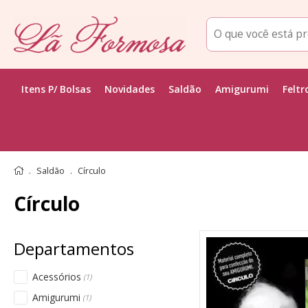
Itens P/ Bolsas
Novidades
Saldão
Amigurumi
Feltr
Saldão
Círculo
Círculo
Acessórios
(1)
Amigurumi
(1)