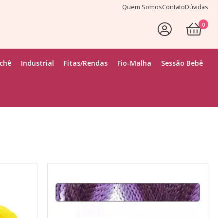
Quem Somos
Contato
Dúvidas
0
Faça Seu Login
ochê
Industrial
Fitas/Rendas
Fio-Malha
Sessão Bebê