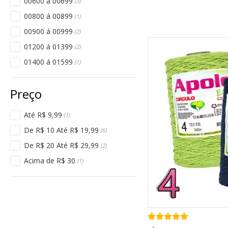
00600 á 00699
(3)
00800 á 00899
(1)
00900 á 00999
(2)
01200 á 01399
(2)
01400 á 01599
(1)
Até R$ 9,99
(1)
De R$ 10 Até R$ 19,99
(6)
De R$ 20 Até R$ 29,99
(2)
Acima de R$ 30
(1)