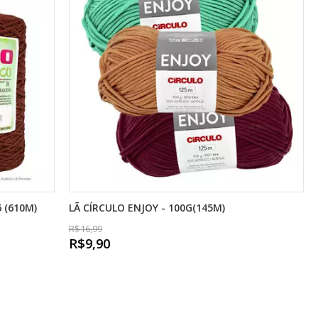
 (610M)
LÃ CÍRCULO ENJOY - 100G(145M)
R$16,99
R$9,90