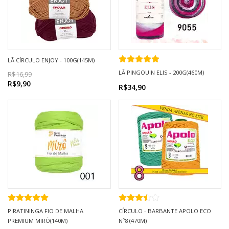
LÃ CÍRCULO ENJOY - 100G(145M)
LÃ PINGOUIN ELIS - 200G(460M)
R$16,99
R$9,90
R$34,90
PIRATININGA FIO DE MALHA
CÍRCULO - BARBANTE APOLO ECO
PREMIUM MIRÔ(140M)
Nº8 (470M)