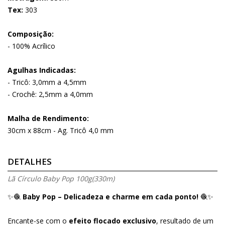
Tex:
303
Composição:
- 100% Acrílico
Agulhas Indicadas:
- Tricô: 3,0mm a 4,5mm
- Crochê: 2,5mm a 4,0mm
Malha de Rendimento:
30cm x 88cm - Ag. Tricô 4,0 mm
DETALHES
Lã Círculo Baby Pop 100g(330m)
✨🧶
Baby Pop – Delicadeza e charme em cada ponto!
🧶✨
Encante-se com o
efeito flocado exclusivo
, resultado de um