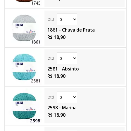
1861 - Chuva de Prata
R$ 18,90
2581 - Absinto
R$ 18,90
2598 - Marina
R$ 18,90