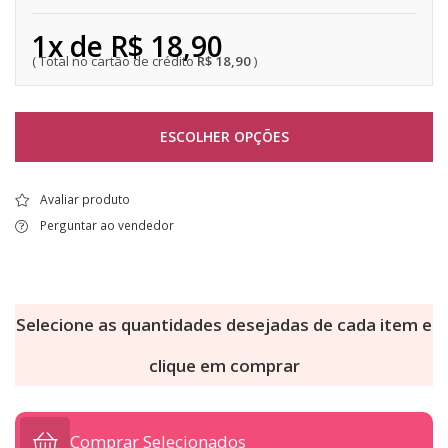
1x de R$ 18,90
R$ 18,90
ESCOLHER OPÇÕES
Avaliar produto
Perguntar ao vendedor
Selecione as quantidades desejadas de cada item e
clique em comprar
Comprar Selecionados