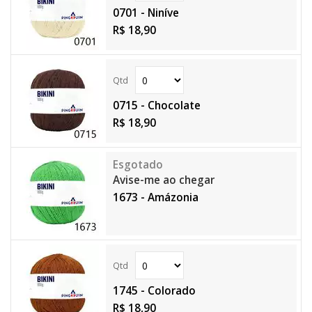
0701 - Niníve
R$ 18,90
0715 - Chocolate
R$ 18,90
Avise-me ao chegar
1673 - Amázonia
1745 - Colorado
R$ 18,90