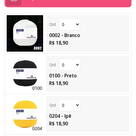
0002 - Branco
R$ 18,90
0100 - Preto
R$ 18,90
0204 - Ipê
R$ 18,90