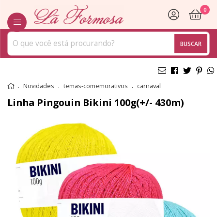
0
BUSCAR
Novidades
temas-comemorativos
carnaval
Linha Pingouin Bikini 100g(+/- 430m)