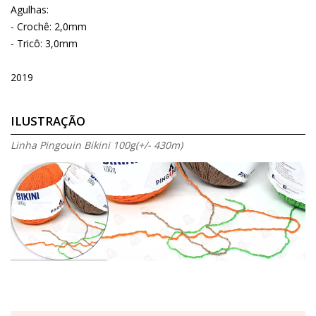
Agulhas:
- Crochê: 2,0mm
- Tricô: 3,0mm
2019
ILUSTRAÇÃO
Linha Pingouin Bikini 100g(+/- 430m)