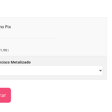
Pix
21,90
ncisco Metalizado
rar