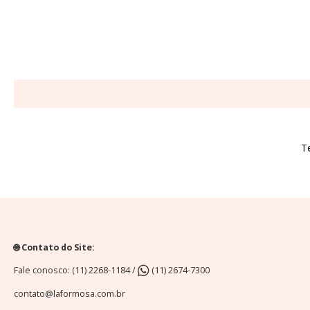
T
🌐 Contato do Site:
Fale conosco: (11) 2268-1184 /
(11) 2674-7300
contato@laformosa.com.br