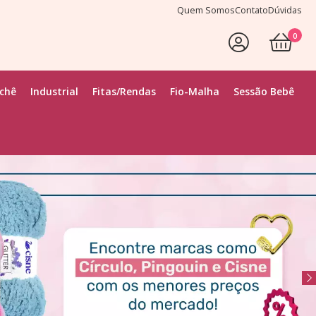
Quem Somos
Contato
Dúvidas
0
Faça Seu Login
ochê
Industrial
Fitas/Rendas
Fio-Malha
Sessão Bebê