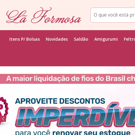
Itens P/ Bolsas
Novidades
Saldão
Amigurumi
Feltr