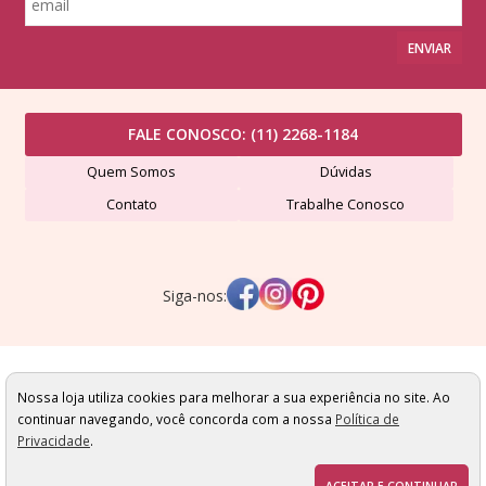
ENVIAR
FALE CONOSCO:
(11) 2268-1184
Quem Somos
Dúvidas
Contato
Trabalhe Conosco
Siga-nos:
Lã Formosa Comércio de Fios Ltda - CNPJ: 507491420001-24
Av. Dr. Eduardo Cotching, 689 - Vila Formosa - São Paulo/SP - Cep: 03356-000
Nossa loja utiliza cookies para melhorar a sua experiência no site. Ao
Todas as condições comerciais apresentadas estão sujeitas a alteração sem
continuar navegando, você concorda com a nossa
Política de
prévio aviso. Promoções e estoques de produtos válidos exclusivamente
Privacidade
.
para a loja virtual. Imagens são meramente ilustrativas! Podendo as cores
dos produtos variarem de acordo com: Configuração do Monitor;
Iluminação Ambiente; Percepção visual; Lote de tingimento; Pedidos