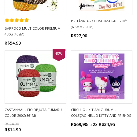
BRITÂNNIA - CETIM UMA FACE - Nº1
(6,5MM-100M)
BARROCO MULTICOLOR PREMIUM
400G (452M)
R$27,90
R$54,90
40%
CASTANHAL - FIO DE JUTA CUMARU
CÍRCULO - KIT AMIGURUMI -
COLOR 200G(361M)
COLEÇÃO HELLO KITTY AND FRIENDS
R$24,90
R$69,90
2x R$34,95
R$14,90