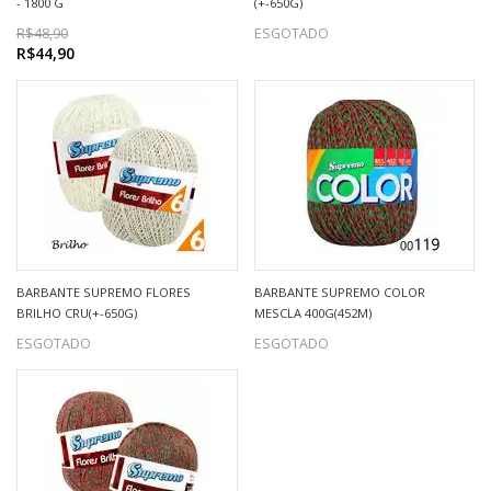
- 1800 G
(+-650G)
R$48,90
ESGOTADO
R$44,90
BARBANTE SUPREMO FLORES
BARBANTE SUPREMO COLOR
BRILHO CRU(+-650G)
MESCLA 400G(452M)
ESGOTADO
ESGOTADO