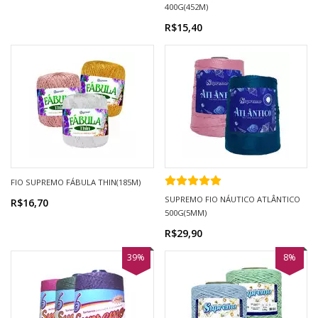
400G(452M)
R$15,40
FIO SUPREMO FÁBULA THIN(185M)
SUPREMO FIO NÁUTICO ATLÂNTICO
R$16,70
500G(5MM)
R$29,90
39%
8%