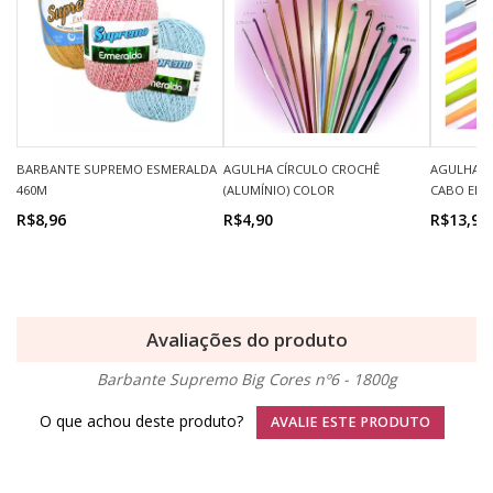
BARBANTE SUPREMO ESMERALDA
AGULHA CÍRCULO CROCHÊ
AGULHA C
460M
(ALUMÍNIO) COLOR
CABO EM
R$8,96
R$4,90
R$13,90
Avaliações do produto
Barbante Supremo Big Cores nº6 - 1800g
O que achou deste produto?
AVALIE ESTE PRODUTO