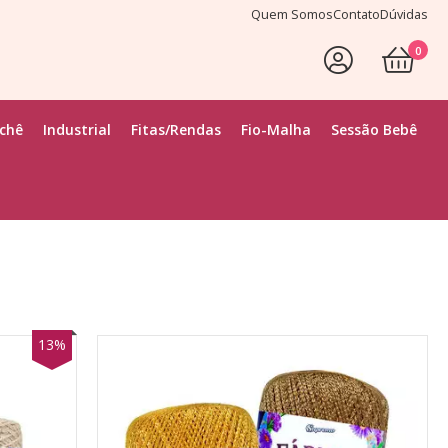
Quem Somos
Contato
Dúvidas
0
Faça Seu Login
ochê
Industrial
Fitas/Rendas
Fio-Malha
Sessão Bebê
13%