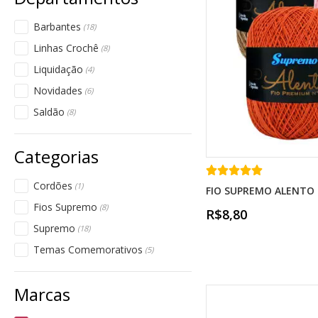
Barbantes
(18)
Linhas Crochê
(8)
Liquidação
(4)
Novidades
(6)
Saldão
(8)
Cordões
(1)
FIO SUPREMO ALENTO 
Fios Supremo
(8)
R$8,80
Supremo
(18)
Temas Comemorativos
(5)