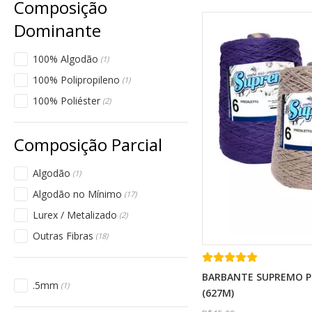
100% Algodão
(1)
100% Polipropileno
(1)
100% Poliéster
(2)
Algodão
(1)
Algodão no Mínimo
(17)
Lurex / Metalizado
(2)
Outras Fibras
(18)
BARBANTE SUPREMO P
.5mm
(1)
(627M)