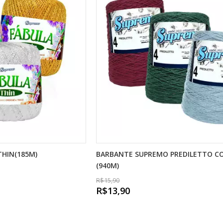
THIN(185M)
BARBANTE SUPREMO PREDILETTO CO
(940M)
R$15,90
R$13,90