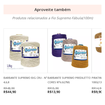
Aproveite também
Produtos relacionados a Fio Supremo Fábula(100m)
BARBANTE SUPREMO BIG CRU - Nª
BARBANTE SUPREMO PREDILETTO
PIRATININ
4,6,8
CORES Nº6 (627M)
100G(130M
R$48,90
R$15,90
R$14,90
R$44,90
R$13,90
R$9,90