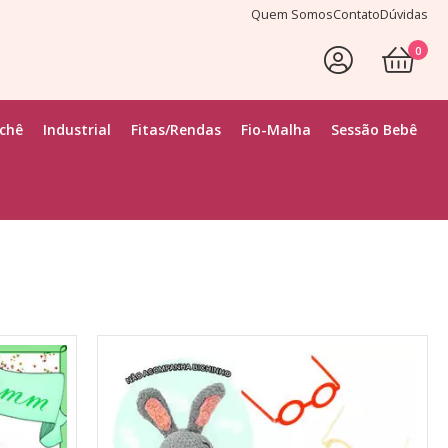
Quem Somos
Contato
Dúvidas
0
Faça Seu Login
ochê
Industrial
Fitas/Rendas
Fio-Malha
Sessão Bebê