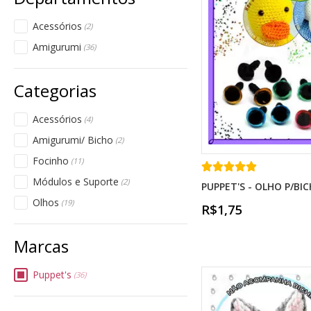
Acessórios
(2)
Amigurumi
(36)
Acessórios
(4)
Amigurumi/ Bicho
(2)
Focinho
(11)
Módulos e Suporte
(2)
PUPPET'S - OLHO P/B
Olhos
(19)
R$1,75
Puppet's
(36)