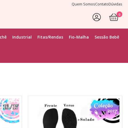
Quem Somos
Contato
Dúvidas
0
Faça Seu Login
ochê
Industrial
Fitas/Rendas
Fio-Malha
Sessão Bebê