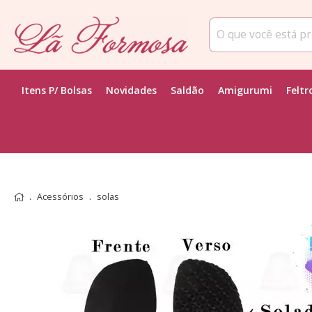
Itens P/ Bolsas
Novidades
Saldão
Amigurumi
Feltr
Acessórios
solas