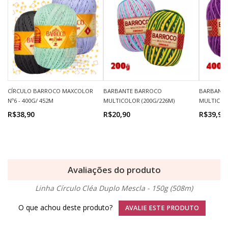
CÍRCULO BARROCO MAXCOLOR
BARBANTE BARROCO
BARBANT
Nº6 - 400G/ 452M
MULTICOLOR (200G/226M)
MULTICOL
R$38,90
R$20,90
R$39,90
Avaliações do produto
Linha Círculo Cléa Duplo Mescla - 150g (508m)
O que achou deste produto?
AVALIE ESTE PRODUTO