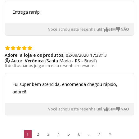
Entrega rarápi
Você achou esta resenha útil?
Adorei a loja e os produtos
, 02/09/2020 17:38:13
Autor:
Verônica
(Santa Maria - RS - Brasil)
6 de 6 usuários julgaram esta resenha relevante.
Fui super bem atendida, encomenda chegou rápido,
adorei!
Você achou esta resenha útil?
1
2
3
4
5
6
...
7