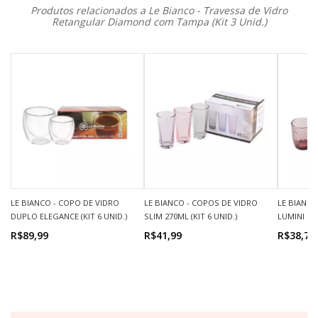
Produtos relacionados a Le Bianco - Travessa de Vidro
Retangular Diamond com Tampa (Kit 3 Unid.)
LE BIANCO - COPO DE VIDRO
LE BIANCO - COPOS DE VIDRO
LE BIANCO
DUPLO ELEGANCE (KIT 6 UNID.)
SLIM 270ML (KIT 6 UNID.)
LUMINI 240
R$89,99
R$41,99
R$38,70