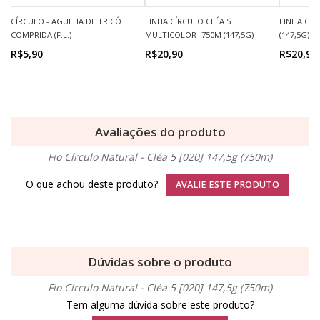
CÍRCULO - AGULHA DE TRICÔ
LINHA CÍRCULO CLÉA 5
LINHA CÍR
COMPRIDA (F.L.)
MULTICOLOR- 750M (147,5G)
(147,5G)
R$5,90
R$20,90
R$20,90
Avaliações do produto
Fio Círculo Natural - Cléa 5 [020] 147,5g (750m)
O que achou deste produto?
AVALIE ESTE PRODUTO
Dúvidas sobre o produto
Fio Círculo Natural - Cléa 5 [020] 147,5g (750m)
Tem alguma dúvida sobre este produto?