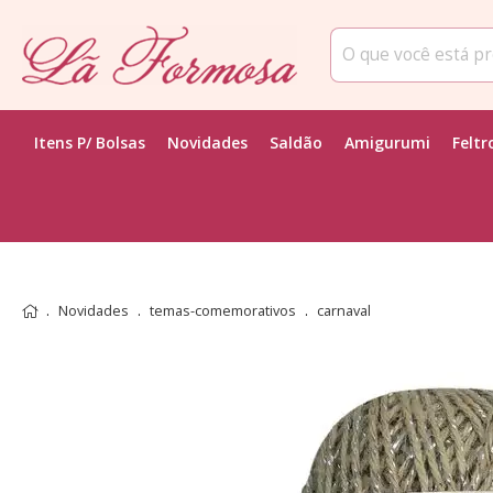
Itens P/ Bolsas
Novidades
Saldão
Amigurumi
Feltr
Novidades
temas-comemorativos
carnaval