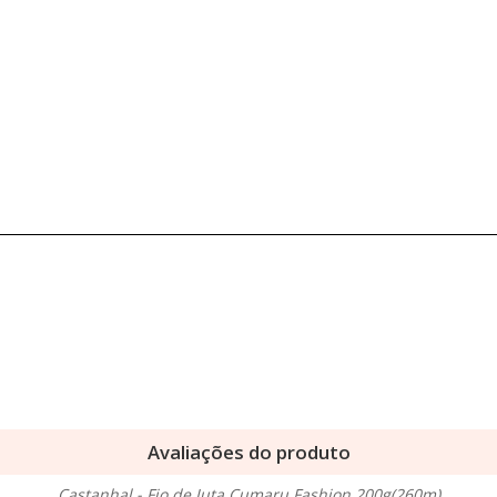
Avaliações do produto
Castanhal - Fio de Juta Cumaru Fashion 200g(260m)