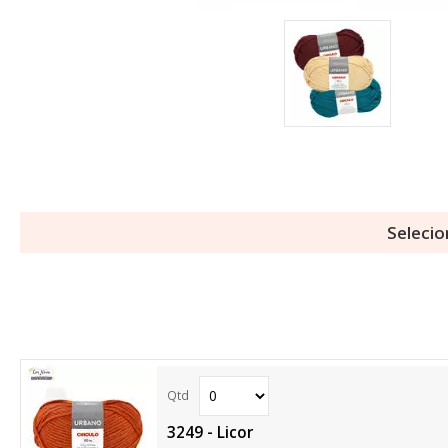
Selecio
3249 - Licor