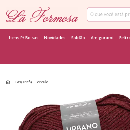
Itens P/ Bolsas
Novidades
Saldão
Amigurumi
Feltr
Lãs(Tricô)
circulo