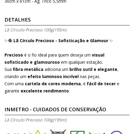
30cm x 61cm - Ag. Tricô 5,5mm
DETALHES
Lã Círculo Precioso 100g(195m)
✨🧶
Lã Círculo Precioso - Sofisticação e Glamour
✨
Precioso
é o fio ideal para quem deseja um
visual
sofisticado e glamouroso
em qualquer estação.
Sua
fibra metálica
adiciona um
brilho sutil e elegante
,
criando um
efeito luminoso incrível
nas peças.
Com uma
cartela de cores moderna
, é
fácil de tecer
e
garante
excelente rendimento
.
INMETRO - CUIDADOS DE CONSERVAÇÃO
Lã Círculo Precioso 100g(195m)