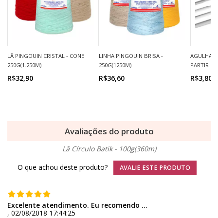
LÃ PINGOUIN CRISTAL - CONE
LINHA PINGOUIN BRISA -
AGULHA P
250G(1.250M)
250G(1250M)
PARTIR 2
R$32,90
R$36,60
R$3,80
Avaliações do produto
Lã Círculo Batik - 100g(360m)
O que achou deste produto?
AVALIE ESTE PRODUTO
Excelente atendimento. Eu recomendo ...
, 02/08/2018 17:44:25