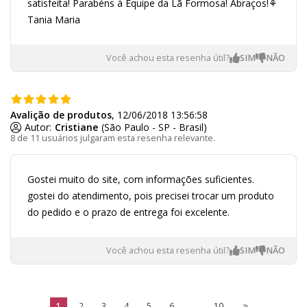
satisfeita! Parabéns à Equipe da Lã Formosa! Abraços!⚘
Tania Maria
Você achou esta resenha útil?
Avalição de produtos
, 12/06/2018 13:56:58
Autor:
Cristiane
(São Paulo - SP - Brasil)
8 de 11 usuários julgaram esta resenha relevante.
Gostei muito do site, com informações suficientes.
gostei do atendimento, pois precisei trocar um produto
do pedido e o prazo de entrega foi excelente.
Você achou esta resenha útil?
1
2
3
4
5
6
...
10