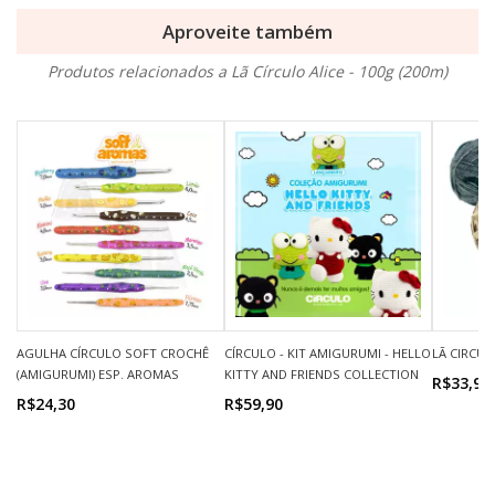
Aproveite também
Produtos relacionados a Lã Círculo Alice - 100g (200m)
AGULHA CÍRCULO SOFT CROCHÊ
CÍRCULO - KIT AMIGURUMI - HELLO
LÃ CIRCUL
(AMIGURUMI) ESP. AROMAS
KITTY AND FRIENDS COLLECTION
R$33,90
R$24,30
R$59,90