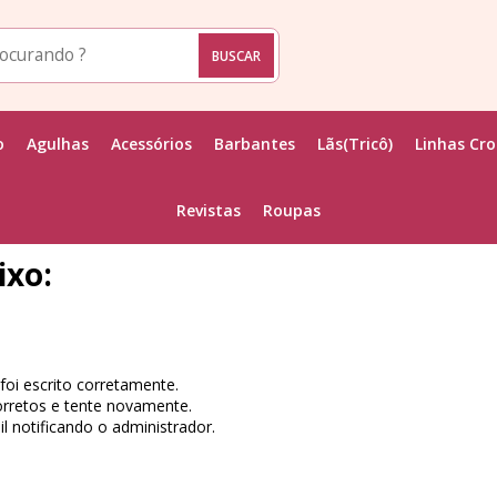
o
Agulhas
Acessórios
Barbantes
Lãs(Tricô)
Linhas Cr
Revistas
Roupas
ixo:
foi escrito corretamente.
orretos e tente novamente.
l notificando o administrador.