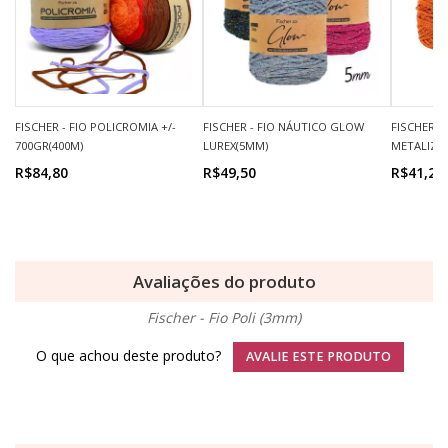
FISCHER - FIO POLICROMIA +/-
FISCHER - FIO NÁUTICO GLOW
FISCHER 
700GR(400M)
LUREX(5MM)
METALIZAD
R$84,80
R$49,50
R$41,20
Avaliações do produto
Fischer - Fio Poli (3mm)
O que achou deste produto?
AVALIE ESTE PRODUTO