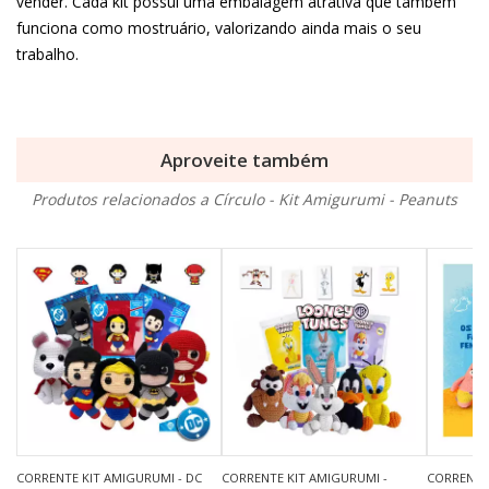
vender. Cada kit possui uma embalagem atrativa que também
funciona como mostruário, valorizando ainda mais o seu
trabalho.
Aproveite também
Produtos relacionados a Círculo - Kit Amigurumi - Peanuts
CORRENTE KIT AMIGURUMI - DC
CORRENTE KIT AMIGURUMI -
CORRENTE