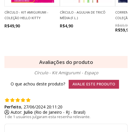
CÍRCULO - KIT AMIGURUMI -
CÍRCULO - AGULHA DE TRICÔ
CORRENTE
COLEÇÃO HELLO KITTY
MÉDIA (F.L.)
COLEÇÃO 
R$49,90
R$4,90
R$69,90
R$59,90
Avaliações do produto
Círculo - Kit Amigurumi - Espaço
O que achou deste produto?
AVALIE ESTE PRODUTO
Perfeito
, 27/06/2024 20:11:20
Autor:
Julio
(Rio de Janeiro - RJ - Brasil)
1 de 1 usuários julgaram esta resenha relevante.