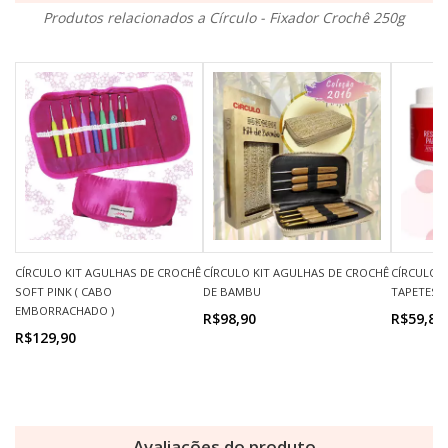
Produtos relacionados a Círculo - Fixador Crochê 250g
CÍRCULO KIT AGULHAS DE CROCHÊ
CÍRCULO KIT AGULHAS DE CROCHÊ
CÍRCULO -
SOFT PINK ( CABO
DE BAMBU
TAPETES 
EMBORRACHADO )
R$98,90
R$59,80
R$129,90
Avaliações do produto