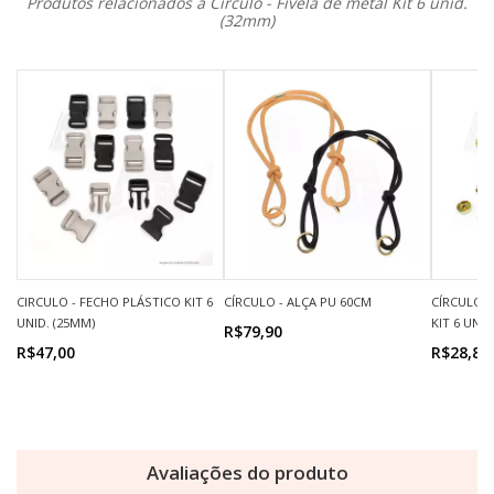
Produtos relacionados a Circulo - Fivela de metal Kit 6 unid.
(32mm)
CIRCULO - FECHO PLÁSTICO KIT 6
CÍRCULO - ALÇA PU 60CM
CÍRCULO 
UNID. (25MM)
KIT 6 UNID
R$79,90
R$47,00
R$28,80
Avaliações do produto