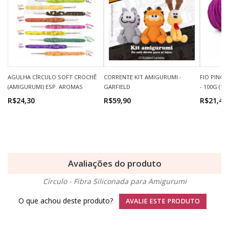
AGULHA CÍRCULO SOFT CROCHÊ
CORRENTE KIT AMIGURUMI -
FIO PING
(AMIGURUMI) ESP. AROMAS
GARFIELD
- 100G (11
R$24,30
R$59,90
R$21,49
Avaliações do produto
Círculo - Fibra Siliconada para Amigurumi
O que achou deste produto?
AVALIE ESTE PRODUTO