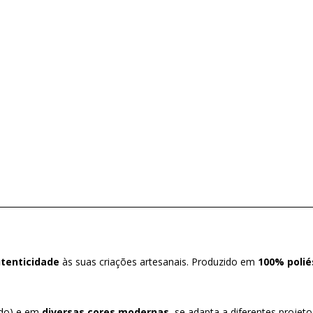
utenticidade
às suas criações artesanais. Produzido em
100% polié
ado) e em
diversas cores modernas
, se adapta a diferentes projet