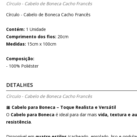
Círculo - Cabelo de Boneca Cacho Francês
Círculo - Cabelo de Boneca Cacho Francês
Contém:
1 Unidade
Comprimento dos fios:
20cm
Medidas:
15cm x 100cm
Composição:
- 100% Poliéster
DETALHES
Círculo - Cabelo de Boneca Cacho Francês
🎀 Cabelo para Boneca – Toque Realista e Versátil
O
Cabelo para Boneca
é ideal para dar mais
vida, textura e a
resistência
.
Disponível em
quatro estilos
(cacheado, enrolado, liso e ondul