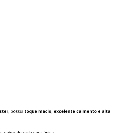
ster
, possui
toque macio, excelente caimento e alta
os, deixando cada peça única.