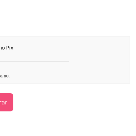
Pix
18,80
rar